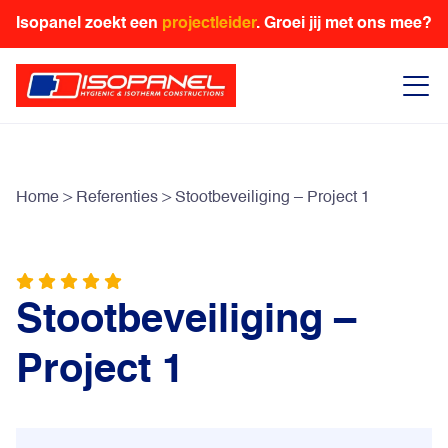
Isopanel zoekt een
projectleider
. Groei jij met ons mee?
Home
>
Referenties
>
Stootbeveiliging – Project 1
Stootbeveiliging –
Project 1