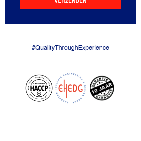
VERZENDEN
#QualityThroughExperience